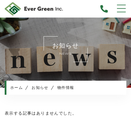
ホーム
当社について
お知らせ
不動産売却について
NEWS
仲介売却
業者買取
不動産相続
任意売却
ホーム
お知らせ
物件情報
住み替え／離婚での売却
マンション売却
表示する記事はありませんでした。
売却実績・査定実例
不動産売却の流れ