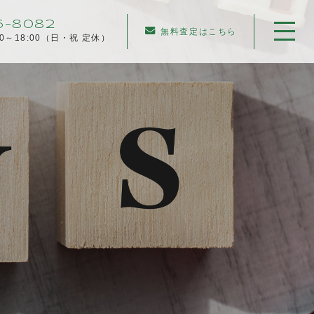
6-8082
無料査定はこちら
00～18:00（日・祝 定休）
ホーム
当社について
不動産売却について
仲介売却
業者買取
不動産相続
任意売却
住み替え／離婚での売却