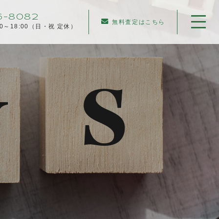
6-8082
無料査定はこちら
00～18:00（日・祝 定休）
ホーム
当社について
不動産売却について
仲介売却
業者買取
不動産相続
任意売却
住み替え／離婚での売却