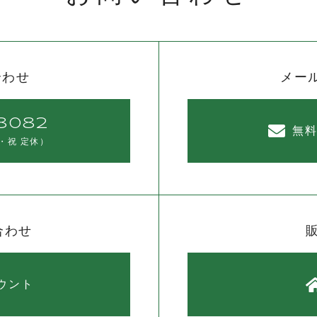
合わせ
メー
8082
無
・祝 定休）
合わせ
カウント