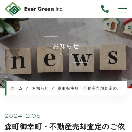
ホーム
当社について
お知らせ
不動産売却について
NEWS
仲介売却
業者買取
不動産相続
任意売却
ホーム
お知らせ
森町御幸町・不動産売却査定のご依頼
住み替え／離婚での売却
マンション売却
売却実績・査定実例
2024.12.05
不動産売却の流れ
森町御幸町・不動産売却査定のご依