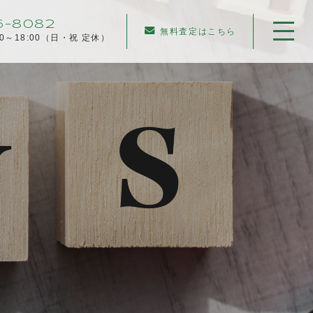
6-8082
無料査定はこちら
00～18:00（日・祝 定休）
ホーム
当社について
不動産売却について
仲介売却
業者買取
不動産相続
任意売却
住み替え／離婚での売却