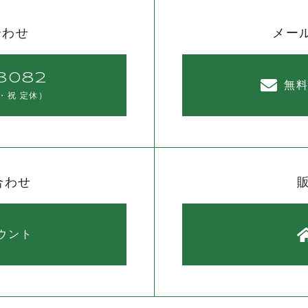
合わせ
メー
8082
無
・祝 定休）
合わせ
カウント