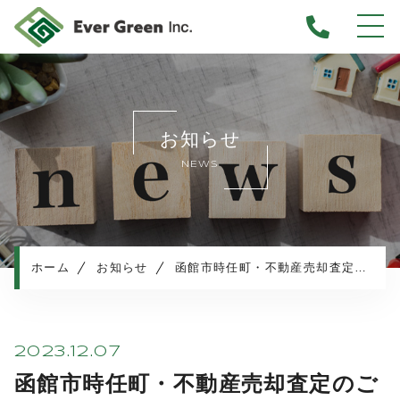
ホーム
当社について
お知らせ
不動産売却について
NEWS
仲介売却
業者買取
不動産相続
任意売却
ホーム
お知らせ
函館市時任町・不動産売却査定のご依頼
住み替え／離婚での売却
マンション売却
売却実績・査定実例
2023.12.07
不動産売却の流れ
函館市時任町・不動産売却査定のご