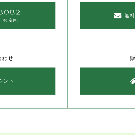
8082
無
・祝 定休）
合わせ
カウント