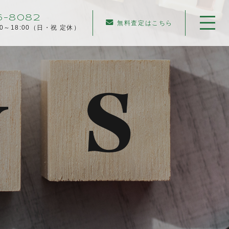
6-8082
無料査定はこちら
00～18:00（日・祝 定休）
ホーム
当社について
不動産売却について
仲介売却
業者買取
不動産相続
任意売却
住み替え／離婚での売却