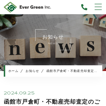
ホーム
当社について
お知らせ
不動産売却について
NEWS
仲介売却
業者買取
不動産相続
任意売却
ホーム
お知らせ
函館市戸倉町・不動産売却査定のご依頼
住み替え／離婚での売却
マンション売却
売却実績・査定実例
2024.09.25
不動産売却の流れ
函館市戸倉町・不動産売却査定のご