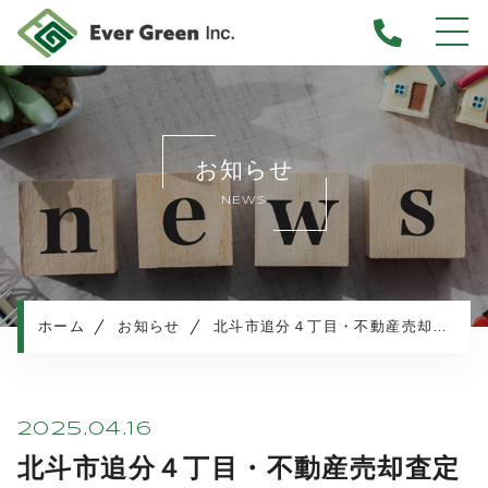
ホーム
当社について
お知らせ
不動産売却について
NEWS
仲介売却
業者買取
不動産相続
任意売却
ホーム
お知らせ
北斗市追分４丁目・不動産売却査定のご依頼
住み替え／離婚での売却
マンション売却
売却実績・査定実例
2025.04.16
不動産売却の流れ
北斗市追分４丁目・不動産売却査定