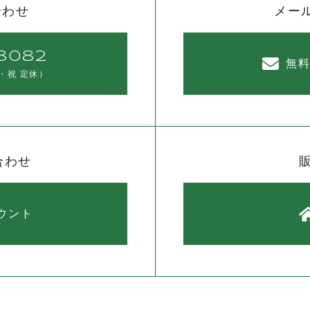
合わせ
メー
8082
無
・祝 定休）
合わせ
カウント