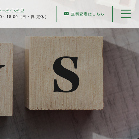
6-8082
無料査定はこちら
00～18:00（日・祝 定休）
ホーム
当社について
不動産売却について
仲介売却
業者買取
不動産相続
任意売却
住み替え／離婚での売却