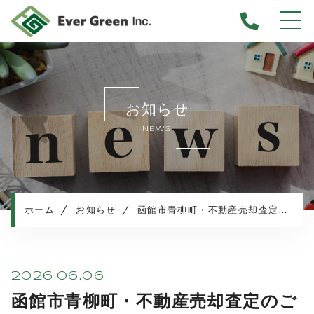
ホーム
当社について
お知らせ
不動産売却について
NEWS
仲介売却
業者買取
不動産相続
任意売却
ホーム
お知らせ
函館市青柳町・不動産売却査定のご依頼
住み替え／離婚での売却
マンション売却
売却実績・査定実例
2026.06.06
不動産売却の流れ
函館市青柳町・不動産売却査定のご