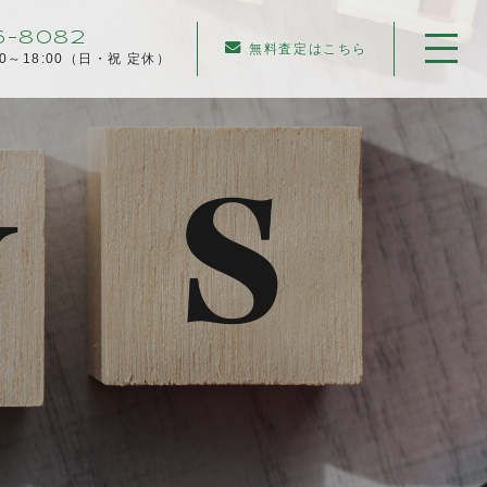
6-8082
無料査定はこちら
00～18:00（日・祝 定休）
ホーム
当社について
不動産売却について
仲介売却
業者買取
不動産相続
任意売却
住み替え／離婚での売却