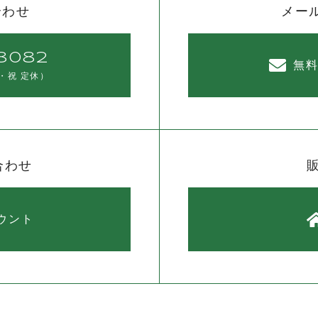
合わせ
メー
8082
無
・祝 定休）
合わせ
カウント