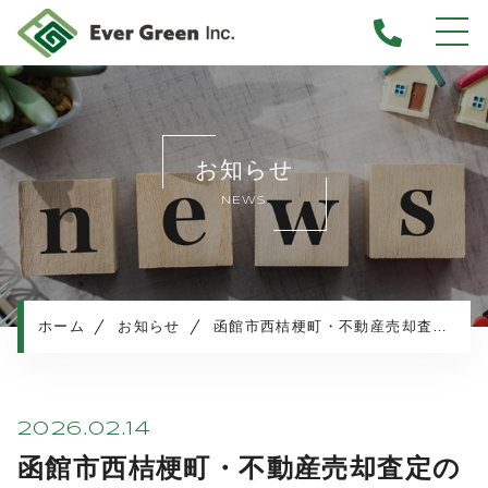
ホーム
当社について
お知らせ
不動産売却について
NEWS
仲介売却
業者買取
不動産相続
任意売却
ホーム
お知らせ
函館市西桔梗町・不動産売却査定のご依頼
住み替え／離婚での売却
マンション売却
売却実績・査定実例
2026.02.14
不動産売却の流れ
函館市西桔梗町・不動産売却査定の