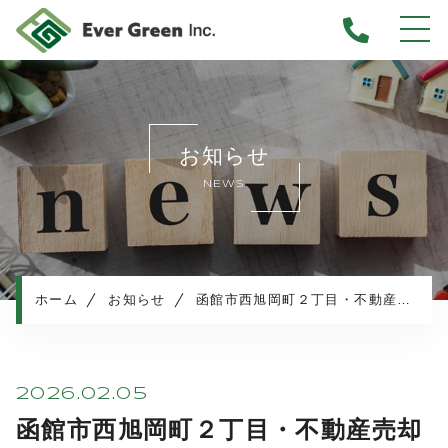
ホーム
当社について
お知らせ
不動産売却について
NEWS
仲介売却
業者買取
不動産相続
任意売却
ホーム
お知らせ
函館市西旭岡町２丁目・不動産売却査定のご依頼
住み替え／離婚での売却
マンション売却
売却実績・査定実例
2026.02.05
不動産売却の流れ
函館市西旭岡町２丁目・不動産売却