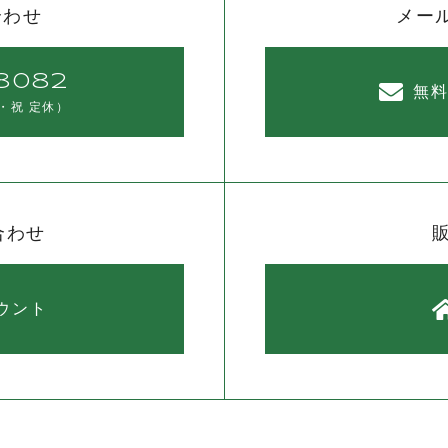
合わせ
メー
8082
無
・祝 定休）
合わせ
カウント