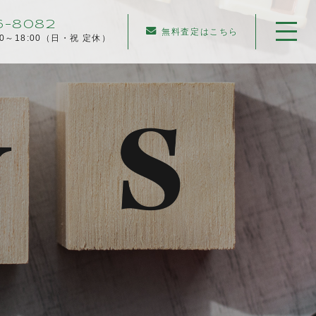
6-8082
無料査定はこちら
00～18:00（日・祝 定休）
ホーム
当社について
不動産売却について
仲介売却
業者買取
不動産相続
任意売却
住み替え／離婚での売却