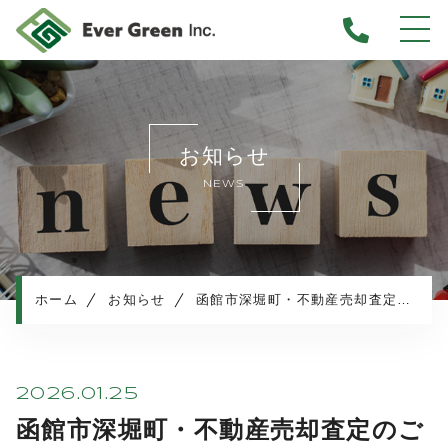
ホーム
当社について
お知らせ
不動産売却について
NEWS
仲介売却
業者買取
不動産相続
任意売却
ホーム
お知らせ
函館市深堀町・不動産売却査定のご依頼
住み替え／離婚での売却
マンション売却
売却実績・査定実例
2026.01.25
不動産売却の流れ
函館市深堀町・不動産売却査定のご