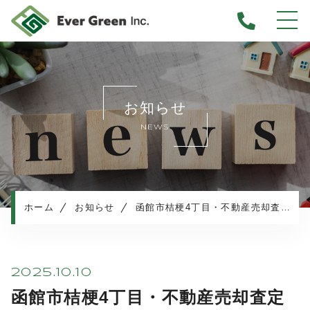
ホーム
当社について
お知らせ
不動産売却について
NEWS
仲介売却
業者買取
不動産相続
任意売却
ホーム
お知らせ
函館市桔梗4丁目・不動産売却査定のご依頼
住み替え／離婚での売却
マンション売却
売却実績・査定実例
2025.10.10
不動産売却の流れ
函館市桔梗4丁目・不動産売却査定