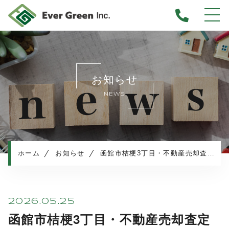
ホーム
当社について
お知らせ
不動産売却について
NEWS
仲介売却
業者買取
不動産相続
任意売却
ホーム
お知らせ
函館市桔梗3丁目・不動産売却査定のご依頼
住み替え／離婚での売却
マンション売却
売却実績・査定実例
2026.05.25
不動産売却の流れ
函館市桔梗3丁目・不動産売却査定