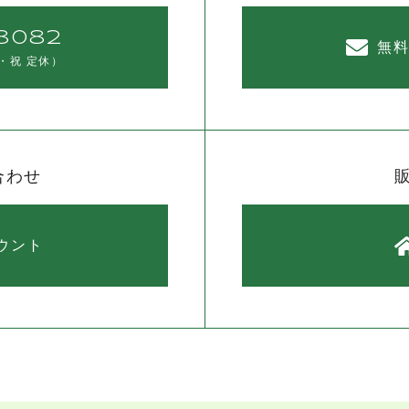
8082
無
・祝 定休）
合わせ
カウント