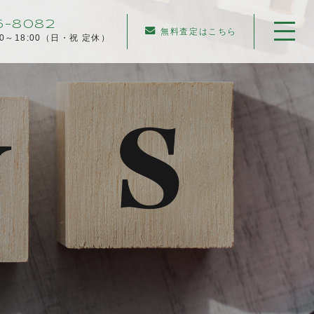
6-8082
無料査定はこちら
00～18:00（日・祝 定休）
ホーム
当社について
不動産売却について
仲介売却
業者買取
不動産相続
任意売却
住み替え／離婚での売却