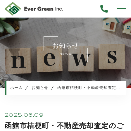
ホーム
当社について
お知らせ
不動産売却について
NEWS
仲介売却
業者買取
不動産相続
任意売却
ホーム
お知らせ
函館市桔梗町・不動産売却査定のご依頼
住み替え／離婚での売却
マンション売却
売却実績・査定実例
2025.06.09
不動産売却の流れ
函館市桔梗町・不動産売却査定のご