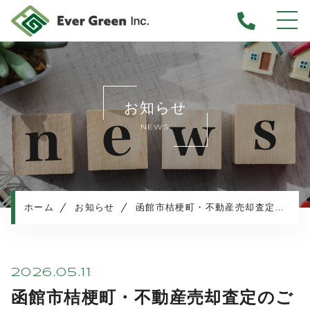
ホーム
当社について
お知らせ
不動産売却について
NEWS
仲介売却
業者買取
不動産相続
任意売却
ホーム
お知らせ
函館市桔梗町・不動産売却査定のご依頼
住み替え／離婚での売却
マンション売却
売却実績・査定実例
2026.05.11
不動産売却の流れ
函館市桔梗町・不動産売却査定のご