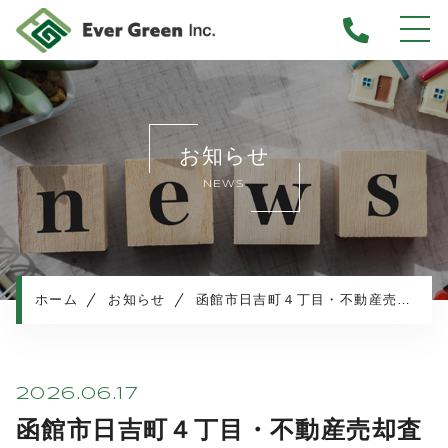
ホーム
当社について
お知らせ
不動産売却について
NEWS
仲介売却
業者買取
不動産相続
任意売却
ホーム
お知らせ
函館市日吉町４丁目・不動産売却査定のご依頼
住み替え／離婚での売却
マンション売却
売却実績・査定実例
2026.06.17
不動産売却の流れ
函館市日吉町４丁目・不動産売却査