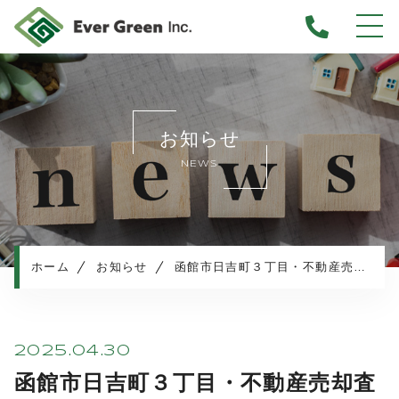
ホーム
当社について
お知らせ
不動産売却について
NEWS
仲介売却
業者買取
不動産相続
任意売却
ホーム
お知らせ
函館市日吉町３丁目・不動産売却査定のご依頼
住み替え／離婚での売却
マンション売却
売却実績・査定実例
2025.04.30
不動産売却の流れ
函館市日吉町３丁目・不動産売却査