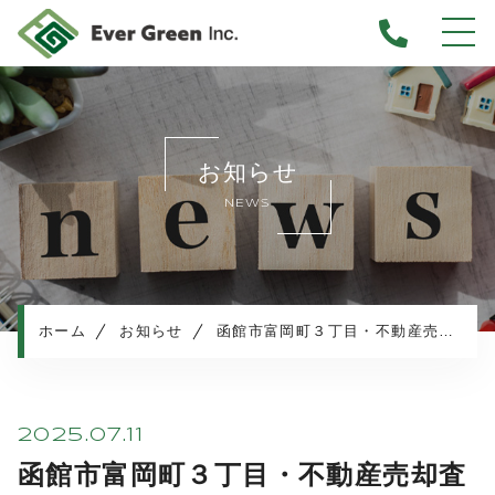
ホーム
当社について
お知らせ
不動産売却について
NEWS
仲介売却
業者買取
不動産相続
任意売却
ホーム
お知らせ
函館市富岡町３丁目・不動産売却査定のご依頼
住み替え／離婚での売却
マンション売却
売却実績・査定実例
2025.07.11
不動産売却の流れ
函館市富岡町３丁目・不動産売却査