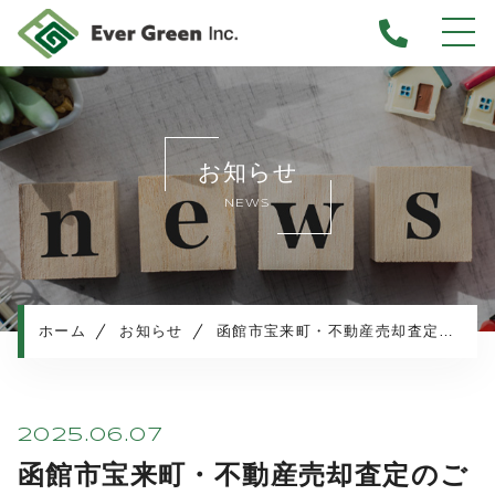
ホーム
当社について
お知らせ
不動産売却について
NEWS
仲介売却
業者買取
不動産相続
任意売却
ホーム
お知らせ
函館市宝来町・不動産売却査定のご依頼
住み替え／離婚での売却
マンション売却
売却実績・査定実例
2025.06.07
不動産売却の流れ
函館市宝来町・不動産売却査定のご