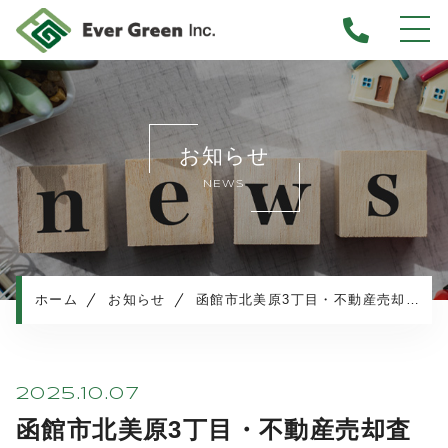
ホーム
当社について
お知らせ
不動産売却について
NEWS
仲介売却
業者買取
不動産相続
任意売却
ホーム
お知らせ
函館市北美原3丁目・不動産売却査定のご依頼
住み替え／離婚での売却
マンション売却
売却実績・査定実例
2025.10.07
不動産売却の流れ
函館市北美原3丁目・不動産売却査