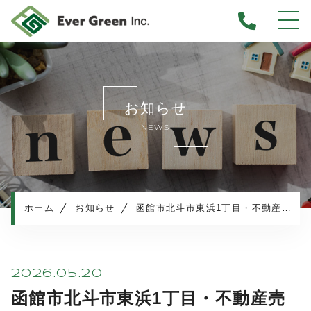
ホーム
当社について
お知らせ
不動産売却について
NEWS
仲介売却
業者買取
不動産相続
任意売却
ホーム
お知らせ
函館市北斗市東浜1丁目・不動産売却査定のご依頼
住み替え／離婚での売却
マンション売却
売却実績・査定実例
2026.05.20
不動産売却の流れ
函館市北斗市東浜1丁目・不動産売