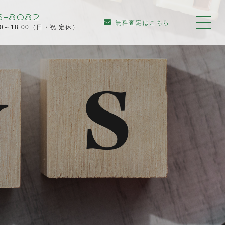
6-8082
無料査定はこちら
00～18:00（日・祝 定休）
ホーム
当社について
不動産売却について
仲介売却
業者買取
不動産相続
任意売却
住み替え／離婚での売却