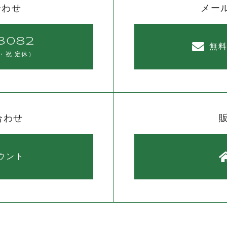
合わせ
メー
8082
無
・祝 定休）
合わせ
カウント