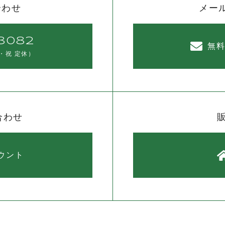
合わせ
メー
8082
無
・祝 定休）
合わせ
カウント