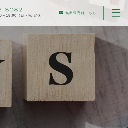
6-8082
無料査定はこちら
00～18:00（日・祝 定休）
ホーム
当社について
不動産売却について
仲介売却
業者買取
不動産相続
任意売却
住み替え／離婚での売却